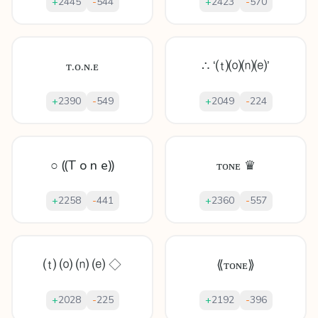
+
2445
-
544
+
2423
-
570
ᴛ.ᴏ.ɴ.ᴇ
∴ ‘⒯⒪⒩⒠’
+
2390
-
549
+
2049
-
224
○ ⸨T o n e⸩
ᴛᴏɴᴇ ♛
+
2258
-
441
+
2360
-
557
⒯ ⒪ ⒩ ⒠ ◇
⟪ᴛᴏɴᴇ⟫
+
2028
-
225
+
2192
-
396