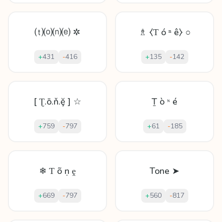
⒯⒪⒩⒠ ✲
♗ ⧼Ƭ ó ⁿ ê⧽ ○
+
431
-
416
+
135
-
142
[ Ʈ.ō.ň.ḝ ] ☆
Ṯ ò ᶰ é
+
759
-
797
+
61
-
185
❄ Ƭ õ ṇ ḙ
Tone ➤
+
669
-
797
+
560
-
817