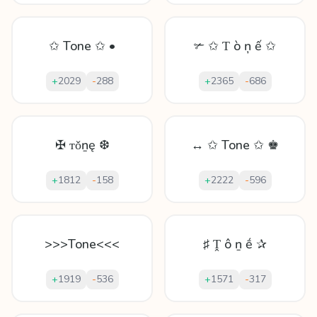
✩ Tone ✩ •
✃ ✩ Ƭ ò ņ ế ✩
+
2029
-
288
+
2365
-
686
✠ ᴛǒṉę ❆
↔ ✩ Tone ✩ ♚
+
1812
-
158
+
2222
-
596
>>>Tone<<<
♯ Ṱ ô ṉ ḗ ✰
+
1919
-
536
+
1571
-
317