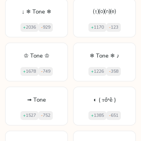
↓ ❄ Tone ❄
⒯⒪⒩⒠
+
2036
-
929
+
1170
-
123
♔ Tone ♔
❄ Tone ❄ ♪
+
1678
-
749
+
1226
-
358
➟ Tone
◐ ( ᴛőⁿȅ )
+
1527
-
752
+
1385
-
651