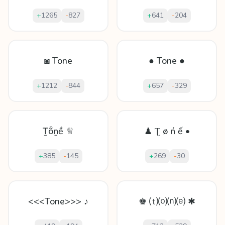
+
1265
-
827
+
641
-
204
◙ Tone
● Tone ●
+
1212
-
844
+
657
-
329
Ṯṏṉề ♕
♟ Ʈ ø ń ế •
+
385
-
145
+
269
-
30
<<<Tone>>> ♪
♚ ⒯⒪⒩⒠ ✱