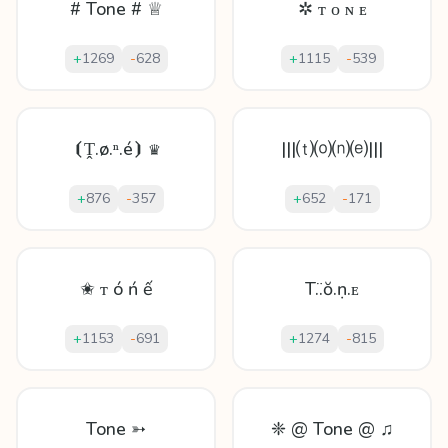
# Tone # ♕
✲ ᴛ ᴏ ɴ ᴇ
+
1269
-
628
+
1115
-
539
⦗Ṱ.ø.ⁿ.é⦘ ♛
|||⒯⒪⒩⒠|||
+
876
-
357
+
652
-
171
✬ ᴛ ó ń ế
T.̈.ŏ.ṇ.ᴇ
+
1153
-
691
+
1274
-
815
Tone ➳
❈ @ Tone @ ♫