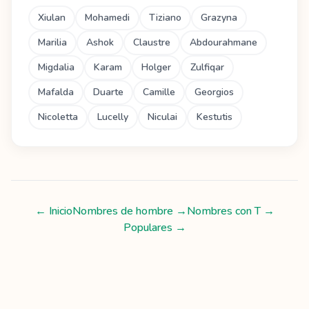
Xiulan
Mohamedi
Tiziano
Grazyna
Marilia
Ashok
Claustre
Abdourahmane
Migdalia
Karam
Holger
Zulfiqar
Mafalda
Duarte
Camille
Georgios
Nicoletta
Lucelly
Niculai
Kestutis
← Inicio
Nombres de hombre
→
Nombres con
T
→
Populares →