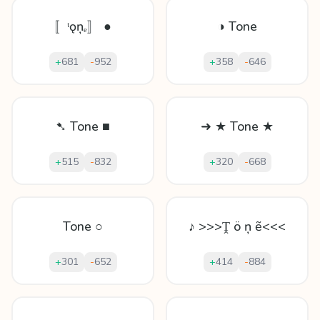
〚ᵗǫņₑ〛 ●
◑ Tone
+
681
-
952
+
358
-
646
➷ Tone ■
➜ ★ Tone ★
+
515
-
832
+
320
-
668
Tone ○
♪ >>>Ṱ ö ņ ẽ<<<
+
301
-
652
+
414
-
884