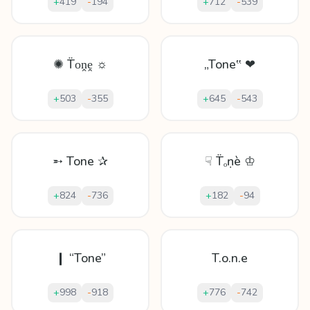
+
419
-
194
+
712
-
539
✺ T̈οṋḙ ☼
„Tone‟ ❤
+
503
-
355
+
645
-
543
➵ Tone ✰
☟ T̈ₒṇè ♔
+
824
-
736
+
182
-
94
❙ “Tone”
T.o.n.e
+
998
-
918
+
776
-
742