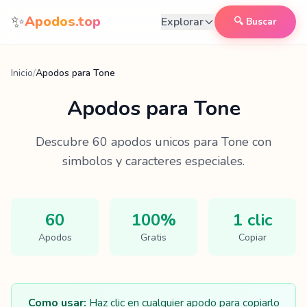
Saltar al contenido
✨
Apodos.top
Explorar
🔍 Buscar
Inicio
/
Apodos para Tone
Apodos para
Tone
Descubre
60
apodos unicos para
Tone
con
simbolos y caracteres especiales.
60
100%
1 clic
Apodos
Gratis
Copiar
Como usar:
Haz clic en cualquier apodo para copiarlo