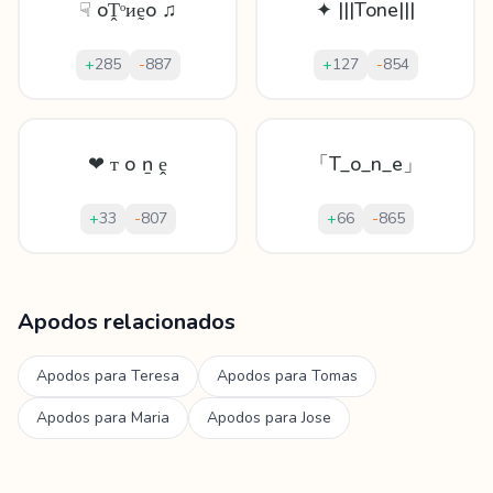
☟ oṰᵒᴎḛo ♫
✦ |||Tone|||
+
285
-
887
+
127
-
854
❤ ᴛ о ṉ ḙ
「T_o_n_e」
+
33
-
807
+
66
-
865
Mostrando
60
apodos para
Tone
Apodos relacionados
Apodos para
Teresa
Apodos para
Tomas
Apodos para
Maria
Apodos para
Jose