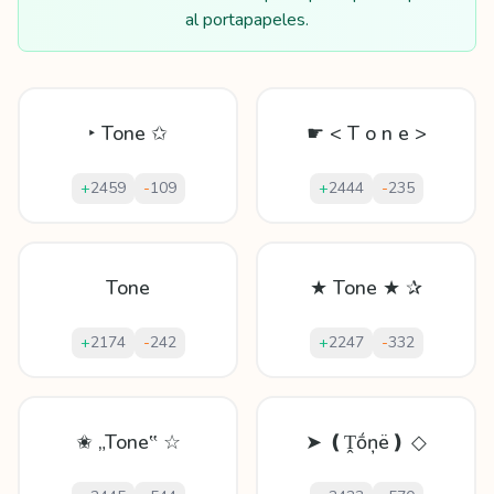
al portapapeles.
‣ Tone ✩
☛ < T o n e >
+
2459
-
109
+
2444
-
235
Tone
★ Tone ★ ✰
+
2174
-
242
+
2247
-
332
✬ „Tone‟ ☆
➤ ❪Ṱṓņë❫ ◇