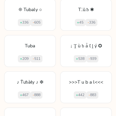
❊ Tubaly ○
T.̈.ū.ƀ ✱
+
336
-
605
+
45
-
336
Tuba
↓ Ṱ ù ƅ ǡ ľ ḽ ý ✪
+
209
-
511
+
538
-
939
♪ T̈ưƅàłу ♪ ❇
>>>T u b a l<<<
+
467
-
888
+
442
-
883