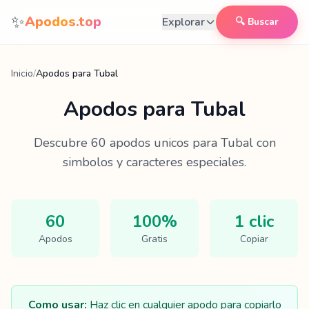
Saltar al contenido
✨
Apodos.top
Explorar
🔍 Buscar
Inicio
/
Apodos para Tubal
Apodos para
Tubal
Descubre
60
apodos unicos para
Tubal
con
simbolos y caracteres especiales.
60
100%
1 clic
Apodos
Gratis
Copiar
Como usar:
Haz clic en cualquier apodo para copiarlo