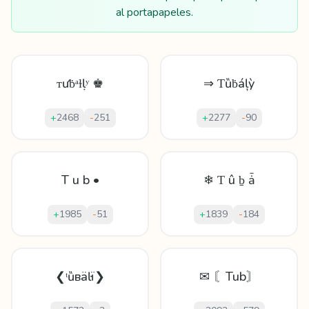
al portapapeles.
ᴛưḃᵃɫḷʸ ♚
⇒ Ƭȕḃáļỳ
+
2468
-
251
+
2277
-
90
T u b •
❄ Ƭ û ḇ ǡ
+
1985
-
51
+
1839
-
184
❮ᵗȕвäŀï❯
✉ 〘Tub〙