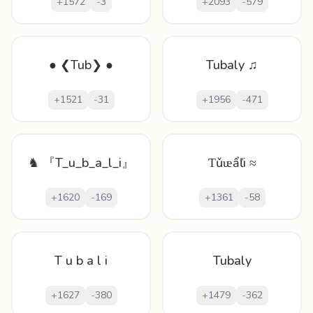
+
1572
-
3
+
2093
-
579
● ❮Tub❯ ●
Tubaly ♫
+
1521
-
31
+
1956
-
471
♞ 『T_u_b_a_l_i』
Ƭǔᵫẩľi ≈
+
1620
-
169
+
1361
-
58
T u b a l i
Tubaly
+
1627
-
380
+
1479
-
362