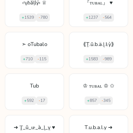
‹ᵗụƀăḷĺý› ♕
『ᴛᴜʙᴀʟ』 ♥
+
1539
-
780
+
1237
-
564
➣ oTubalo
⟪Ṯ.ū.b.ä.ɭ.ŀ.ỳ⟫
+
710
-
115
+
1583
-
989
Tub
♔ ᴛᴜʙᴀʟ ♔ ✩
+
592
-
17
+
857
-
345
➜ Ṱ_ŭ_ᵫ_à_ɭ_ỵ ♥
T.u.b.a.l.y ➜