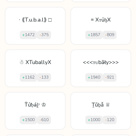
∙ ⟪T.u.b.a.l⟫ □
≡ XᴛủᶀX
+
1472
-
375
+
1857
-
809
☃ XTuballyX
<<<ᴛᴜbãły>>>
+
1162
-
133
+
1940
-
921
T̈ửḅáḽʸ ♔
Ṯṻḇẫ ♕
+
1500
-
610
+
1000
-
120