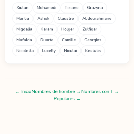
Xiulan
Mohamedi
Tiziano
Grazyna
Marilia
Ashok
Claustre
Abdourahmane
Migdalia
Karam
Holger
Zulfiqar
Mafalda
Duarte
Camille
Georgios
Nicoletta
Lucelly
Niculai
Kestutis
← Inicio
Nombres de hombre
→
Nombres con
T
→
Populares →