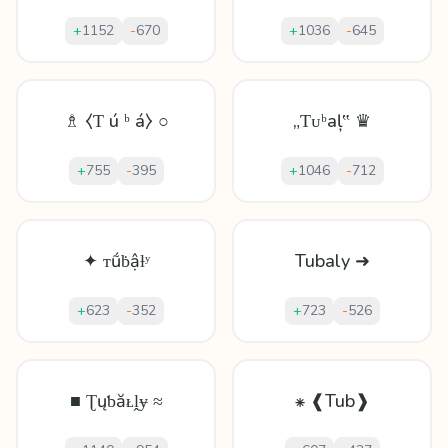
+
1152
-
670
+
1036
-
645
♗ ⧼Ƭ ú ᵇ á⧽ ○
„Ƭᴜᵇаļ‟ ♛
+
755
-
395
+
1046
-
712
✦ ᴛṹḃậƚʸ
Tubaly ➜
+
623
-
352
+
723
-
526
■ Ʈųƅăᴌḽɏ ≈
⁕ ❰Tub❱