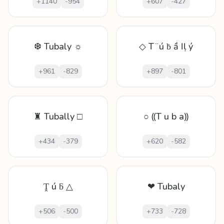
+
1140
-
954
+
607
-
427
❆ Tubaly ☼
◇ T ̈ ú ḃ ầ ӏ ḷ ý
+
961
-
829
+
897
-
801
♜ Tubally □
○ ⸨T u b a⸩
+
434
-
379
+
620
-
582
Ṱ ú ƃ △
❤ Tubaly
+
506
-
500
+
733
-
728