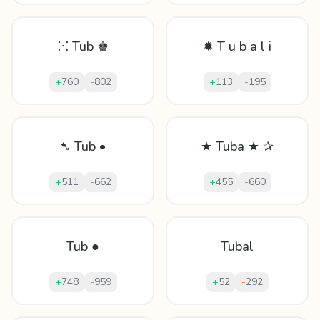
⁙ Tub ♚
✹ T u b a l i
+
760
-
802
+
113
-
195
➷ Tub •
★ Tuba ★ ✰
+
511
-
662
+
455
-
660
Tub ●
Tubal
+
748
-
959
+
52
-
292