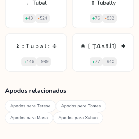
← Tubal
⇑ Tubally
+
43
-
524
+
76
-
832
♝ :: T u b a l :: ❈
❀ 〘Ṱ.ū.в.ă.ĺ.ī〙 ✱
+
146
-
999
+
77
-
940
Mostrando
60
apodos para
Tubal
Apodos relacionados
Apodos para
Teresa
Apodos para
Tomas
Apodos para
Maria
Apodos para
Xuban