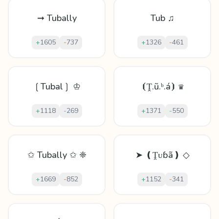
➞ Tubally
Tub ♫
+
1605
-
737
+
1326
-
461
❲Tubal❳ ♔
⦗Ṱ.ũ.ᵇ.á⦘ ♛
+
1118
-
269
+
1371
-
550
✩ Tubally ✩ ❈
➤ ❪Ṱᴜɓã❫ ◇
+
1669
-
852
+
1152
-
341