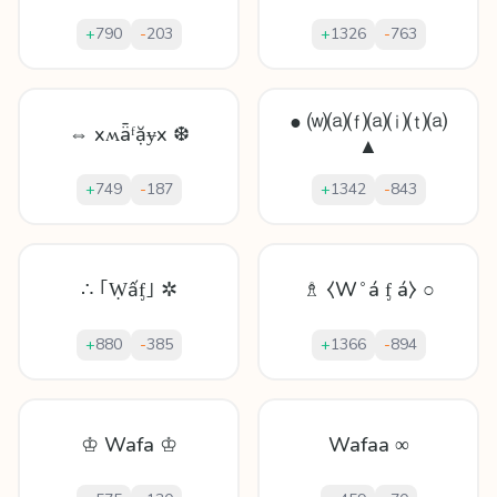
+
790
-
203
+
1326
-
763
● ⒲⒜⒡⒜⒤⒯⒜
⇔ xʍǟᶠặɏx ❆
▲
+
749
-
187
+
1342
-
843
∴ ｢Ẉấᶂ｣ ✲
♗ ⧼W ̊ á ᶂ á⧽ ○
+
880
-
385
+
1366
-
894
♔ Wafa ♔
Wafaa ∞