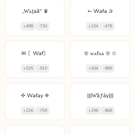
„W̊ᴀᶂаã‟ ♛
➵ Wafa ✰
+
488
-
730
+
154
-
478
✉ 〘Waf〙
♔ ᴡᴀfᴀᴀ ♔ ✩
+
535
-
910
+
504
-
889
✢ Wafay ❈
|||W̊ȃƒảÿ|||
+
226
-
759
+
296
-
868