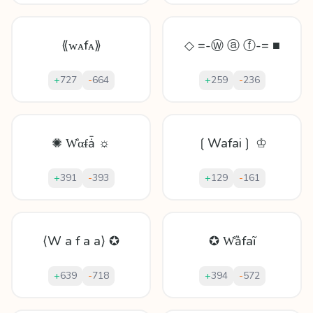
⟪ᴡᴀfᴀ⟫
◇ =-Ⓦ ⓐ ⓕ-= ■
+
727
-
664
+
259
-
236
✺ W̊αᵮǡ ☼
❲Wafai❳ ♔
+
391
-
393
+
129
-
161
⟨W a f a a⟩ ✪
✪ W̊ȁfaĩ
+
639
-
718
+
394
-
572