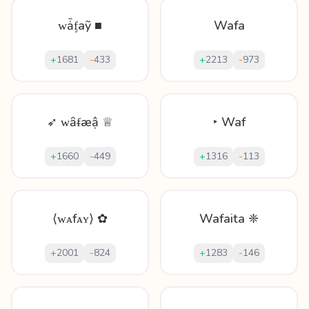
ᴡǡᶂаỹ ■
Wafa
+
1681
-
433
+
2213
-
973
➶ ᴡȃᵮæậ ♕
‣ Waf
+
1660
-
449
+
1316
-
113
⟨ᴡᴀfᴀʏ⟩ ✿
Wafaita ❈
+
2001
-
824
+
1283
-
146