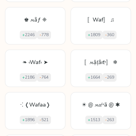
♚ ʍẵƒ ❈
〚Waf〛 ♫
+
2246
-
778
+
1809
-
360
❧ ‹Waf› ➤
〚ʍậᶂẳıťᵃ〛 ❄
+
2186
-
764
+
1664
-
269
⁖ ❬Wafaa❭
☀ @ ʍαᶠᵃã @ ✱
+
1896
-
521
+
1513
-
263