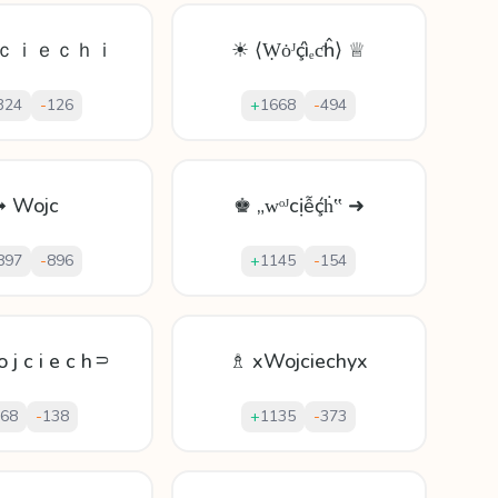
ｃｉｅｃｈｉ
☀ ⟨Ẉȯᴶḉìₑƈĥ⟩ ♕
324
-
126
+
1668
-
494
➟ Wojc
♚ „ᴡᵒᴶcịễḉḣ‟ ➜
897
-
896
+
1145
-
154
 j c i e c h⸧
♗ xWojciechyx
68
-
138
+
1135
-
373