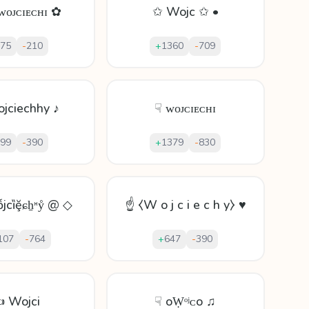
ᴡᴏᴊᴄɪᴇᴄʜɪ ✿
✩ Wojc ✩ •
75
-
210
+
1360
-
709
jciechhy ♪
☟ ᴡᴏᴊᴄɪᴇᴄʜɪ
99
-
390
+
1379
-
830
јcȉḝɕẖᵸẙ @ ◇
☝ ⧼W o j c i e c h y⧽ ♥
107
-
764
+
647
-
390
 Wojci
☟ oẈᵒʲᴄo ♫