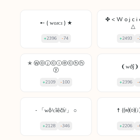
✤ < W o j c i 
➸ ( ᴡᴏᴊᴄɪ ) ★
△
+
2396
-
74
+
2493
-
✭ Ⓦⓞⓙⓒⓘⓔⓒⓗⓗ
❨ᴡớĵ❩
ⓨ
+
2109
-
100
+
2396
-
⁃ 「ᴡȭᴶᴄȉȇčḣⁱ」 ○
☨ ⟨⒲⒪⒥
+
2128
-
346
+
2206
-