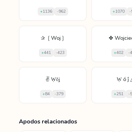
+
1136
-
962
+
1070
-
✰ ❲Woj❳
✤ Wojcie
+
441
-
423
+
402
-
✌ Ẉǒʝ
Ẉ ó ĵ 
+
84
-
379
+
251
-
Mostrando
60
apodos para
Wojciech
Apodos relacionados