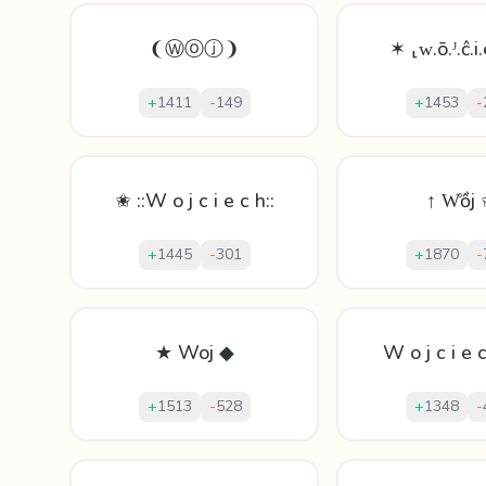
❨Ⓦⓞⓙ❩
✶ ⸤ᴡ.ō.ᴶ.ĉ.i
+
1411
-
149
+
1453
-
✬ ::W o j c i e c h::
↑ W̊ồj
+
1445
-
301
+
1870
-
★ Woj ◆
W o j c i e 
+
1513
-
528
+
1348
-