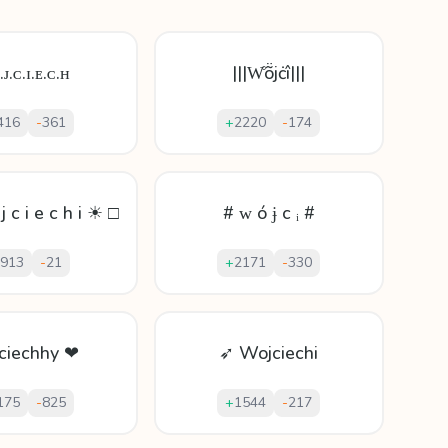
ᴊ.ᴄ.ɪ.ᴇ.ᴄ.ʜ
|||W̊ṏјċî|||
416
-
361
+
2220
-
174
 c i e c h i ☀ □
# ᴡ ó ɉ c ᵢ #
913
-
21
+
2171
-
330
ciechhy ❤
➶ Wojciechi
175
-
825
+
1544
-
217