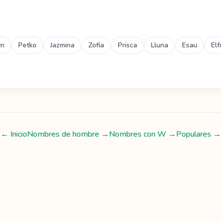
yn
Petko
Jazmina
Zofia
Prisca
Lluna
Esau
Elf
← Inicio
Nombres de hombre
→
Nombres con
W
→
Populares →