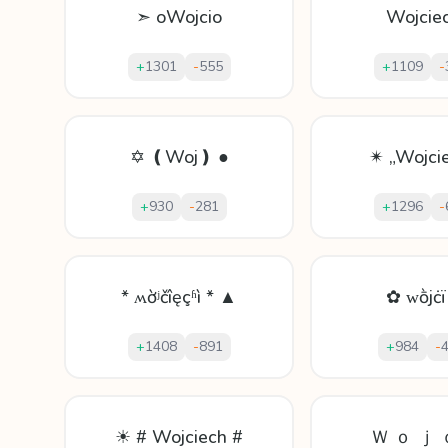
➣ oWojcio
Wojciec
+
1301
-
555
+
1109
-
✡ ❪Woj❫ ●
✴ „Wojcie
+
930
-
281
+
1296
-
* ʍờʲčîęçʱì * ▲
✿ ᴡṑјċï
+
1408
-
891
+
984
-
☀ # Wojciech #
Ｗ ｏ ｊ 