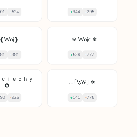
01
-
524
+
344
-
295
 ❰Woj❱
↓ ❄ Wojc ❄
81
-
381
+
539
-
777
ｊｃｉｅｃｈｙ
∴ ｢Ẉỏᴶ｣ ✲
✪
90
-
926
+
141
-
775