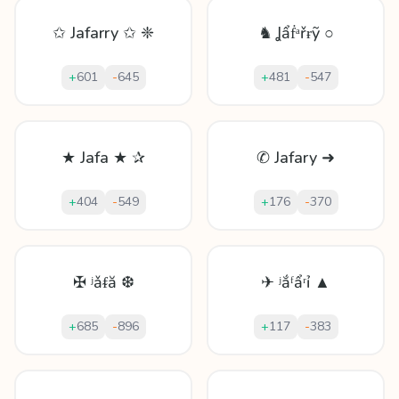
✩ Jafarry ✩ ❈
♞ Ʝẩḟᵃřɍỹ ○
+
601
-
645
+
481
-
547
★ Jafa ★ ✰
✆ Jafary ➜
+
404
-
549
+
176
-
370
✠ ʲǎᵮă ❆
✈ ʲắᶠẩʳỉ ▲
+
685
-
896
+
117
-
383