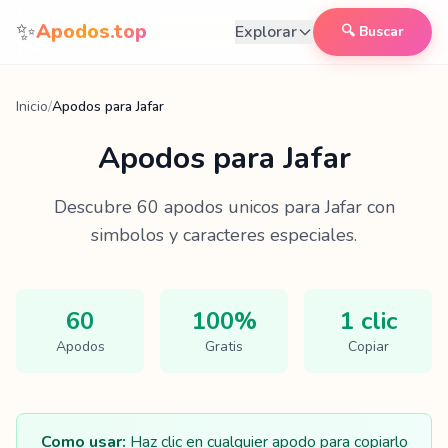
Saltar al contenido
✨
Apodos.top
Explorar
🔍 Buscar
Inicio
/
Apodos para Jafar
Apodos para
Jafar
Descubre
60
apodos unicos para
Jafar
con
simbolos y caracteres especiales.
60
100%
1 clic
Apodos
Gratis
Copiar
Como usar:
Haz clic en cualquier apodo para copiarlo