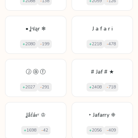
+
2088
-
138
+
2059
-
126
• Ʝᵃᵮąr ❄
J a f a r i
+
2080
-
199
+
2218
-
478
Ⓙ ⓐ ⓕ
# Jaf # ★
+
2027
-
291
+
2408
-
718
Ʝắḟáɍʸ ♔
‣ Jafarry ❈
+
1698
-
42
+
2056
-
409