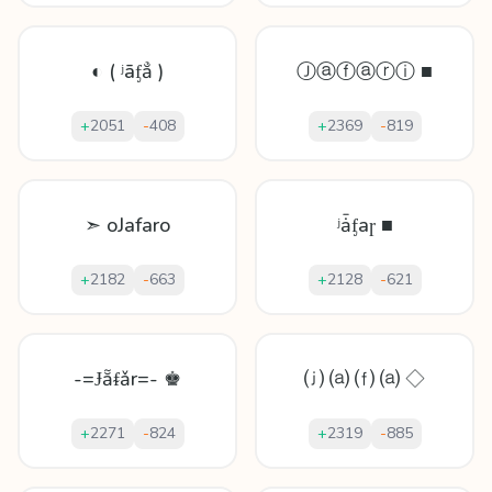
◐ ( ʲāᶂẳ )
Ⓙⓐⓕⓐⓡⓘ ■
+
2051
-
408
+
2369
-
819
➣ oJafaro
ʲǡᶂаɼ ■
+
2182
-
663
+
2128
-
621
-=Ɉẵᵮǎr=- ♚
⒥ ⒜ ⒡ ⒜ ◇
+
2271
-
824
+
2319
-
885