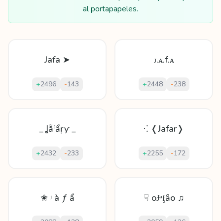
al portapapeles.
Jafa ➤
ᴊ.ᴀ.f.ᴀ
+
2496
-
143
+
2448
-
238
_ Ʝẵᶠẩṛƴ _
⁖ ❬Jafar❭
+
2432
-
233
+
2255
-
172
✬ ʲ à ƒ ẩ
☟ oɈᵃᶂȃo ♫