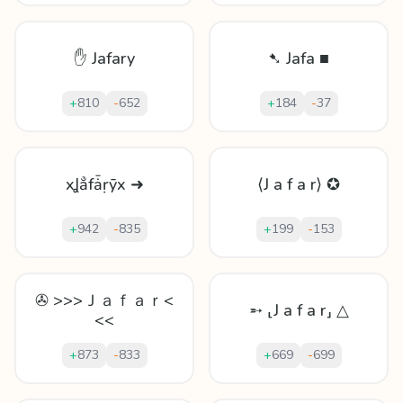
✋ Jafary
➷ Jafa ■
+
810
-
652
+
184
-
37
xꞲẳfǡṛȳx ➜
⟨J a f a r⟩ ✪
+
942
-
835
+
199
-
153
✇ >>>Ｊａｆａｒ<
➵ ⸤J a f a r⸥ △
<<
+
873
-
833
+
669
-
699