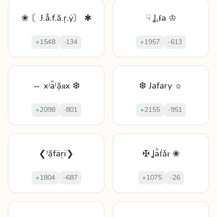
❀ 〘Ɉ.å.f.ă.ŗ.ẏ〙 ✱
☟ Ʝₐᵮа ♔
+
1548
-
134
+
1957
-
613
⇔ xʲǟᶠặᴙx ❆
❆ Jafary ☼
+
2098
-
801
+
2155
-
951
❮ᴶặfäṛï❯
✠ Ʝǟḟǎɍ ❀
+
1804
-
687
+
1075
-
26