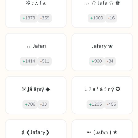
✲ ᴊ ᴀ f ᴀ
↔ ✩ Jafa ✩ ♚
+
1373
-
359
+
1000
-
16
↔ Jafari
Jafary ❀
+
1414
-
511
+
900
-
84
❊ Ʝầᶠāṛᴙỹ ◆
↓ Ɉ а ᶠ ǡ ṙ ɍ ý ✪
+
786
-
33
+
1205
-
455
♯ ❮Jafary❯
➸ ( ᴊᴀfᴀʀ ) ★