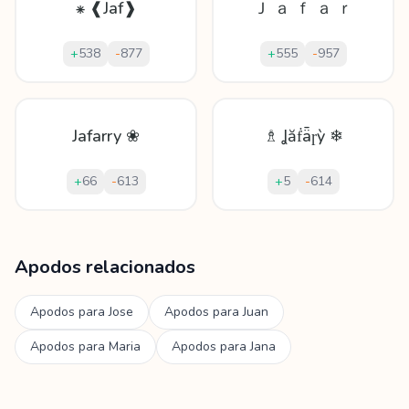
⁕ ❰Jaf❱
Ｊ ａ ｆ ａ ｒ
+
538
-
877
+
555
-
957
Jafarry ❀
♗ Ʝăḟǟɼỳ ❄
+
66
-
613
+
5
-
614
Mostrando
60
apodos para
Jafar
Apodos relacionados
Apodos para
Jose
Apodos para
Juan
Apodos para
Maria
Apodos para
Jana