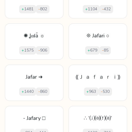
+
1481
-
802
+
1104
-
432
✺ Ʝαᵮǡ ☼
❊ Jafari ○
+
1575
-
906
+
679
-
85
Jafar ➜
⸨Ｊ ａ ｆ ａ ｒ ｉ⸩
+
1440
-
860
+
963
-
530
⁃ Jafary □
∴ ‘⒥⒜⒡⒜’