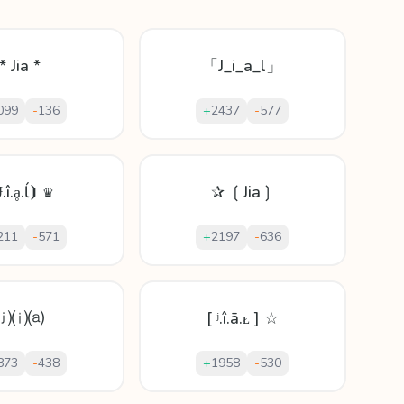
* Jia *
「J_i_a_l」
099
-
136
+
2437
-
577
.î.ḁ.ĺ⦘ ♛
✰ ❲Jia❳
211
-
571
+
2197
-
636
⒥⒤⒜
[ ʲ.î.ā.ᴌ ] ☆
873
-
438
+
1958
-
530