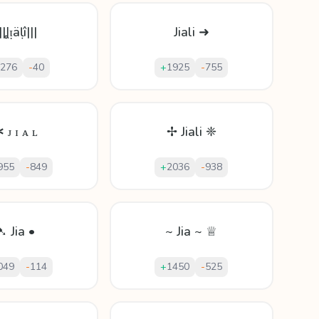
||Ʝᴉäḷî|||
Jiali ➜
276
-
40
+
1925
-
755
 ᴊ ɪ ᴀ ʟ
✢ Jiali ❈
955
-
849
+
2036
-
938
➷ Jia •
~ Jia ~ ♕
049
-
114
+
1450
-
525