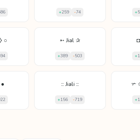
586
+
259
-
74
+
5
ĺ⧽ ○
➵ Jial ✰
◘
594
+
389
-
503
+
1
 ●
:: Jiali ::
✃ ✩
922
+
156
-
719
+
1