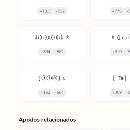
+
1015
-
822
+
776
-
‹⒥⒤⒜⒧⒤› ♔
♗ ⧼Ʝ ì ḁ 
+
894
-
862
+
610
-
{ Ⓙⓘⓐ } ♫
〚ᴶīäᶪ〛
+
162
-
564
+
369
-
Mostrando
60
apodos para
Jiali
Apodos relacionados