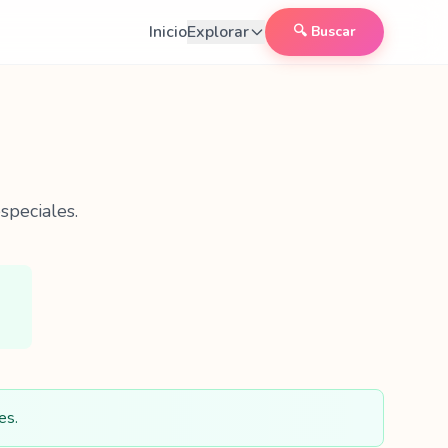
Inicio
Explorar
🔍 Buscar
speciales.
es.