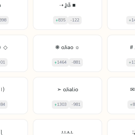
a
➝ Ʝıẵ ■
898
+
835
-
122
+
1
❫ ◇
❋ oJiao ☼
# 
301
+
1464
-
881
+
1
⒧
➣ oJialio
✉
484
+
1303
-
981
+
8
 ɭ
ᴊ.ɪ.ᴀ.ʟ
: