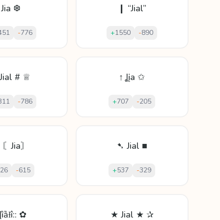
Jia ❆
❙ “Jial”
451
-
776
+
1550
-
890
Jial # ♕
↑ Ʝįa ✩
311
-
786
+
707
-
205
 〘Jia〙
➷ Jial ■
26
-
615
+
537
-
329
:Ʝȉȁɫî:: ✿
★ Jial ★ ✰