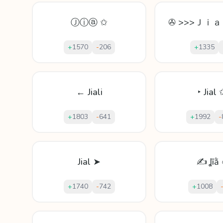
Ⓙⓘⓐ ✩
✇ >>>Ｊｉａ
+
1570
-
206
+
1335
← Jiali
‣ Jial 
+
1803
-
641
+
1992
-
Jial ➤
✍ Ʝīằ 
+
1740
-
742
+
1008