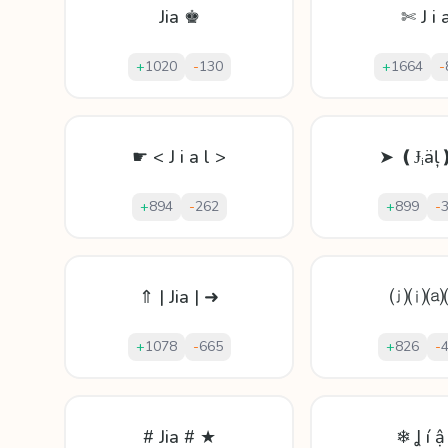
Jia ♚
✄ J i 
+
1020
-
130
+
1664
-
☛ < J i a l >
➤ ❪Ɉᵢäļ
+
894
-
262
+
899
-
⇑ | Jia | ➜
⒥⒤⒜
+
1078
-
665
+
826
-
# Jia # ★
❄ Ʝ í ậ