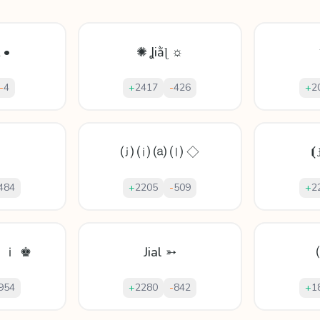
ḹ •
✺ Ʝiằɭ ☼
-
4
+
2417
-
426
+
2
⒥ ⒤ ⒜ ⒧ ◇
⦗Ɉ
484
+
2205
-
509
+
2
ｉ ♚
Jial ➳
954
+
2280
-
842
+
1