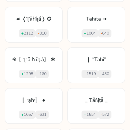
☙ ❬Ʈǟհîʈẩ❭ ✪
Tahita ➜
+
2112
-
818
+
1804
-
649
❀ 〘Ṱ.å.հ.ĩ.ţ.ả〙 ✱
❙ “Tahi”
+
1298
-
160
+
1519
-
430
〚ᵗạħʸ〛 ●
_ Ƭẵɦįțǟ _
+
1657
-
631
+
1554
-
572