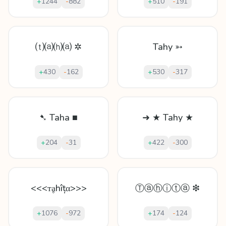
+
1244
-
882
+
510
-
191
⒯⒜⒣⒜ ✲
Tahy ➳
+
430
-
162
+
530
-
317
➷ Taha ■
➜ ★ Tahy ★
+
204
-
31
+
422
-
300
<<<ᴛḁhîțα>>>
Ⓣⓐⓗⓘⓣⓐ ❇
+
1076
-
972
+
174
-
124