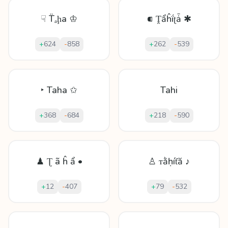
☟ T̈ₐḩа ♔
⁌ Ṱẩĥḯʈǡ ✱
+
624
-
858
+
262
-
539
‣ Taha ✩
Tahi
+
368
-
684
+
218
-
590
♟ Ʈ ã ĥ ẩ •
♙ ᴛằḥíƭă ♪
+
12
-
407
+
79
-
532