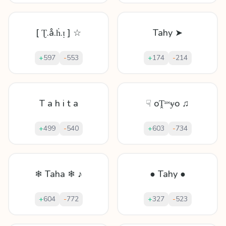
[ Ʈ.å.ḣ.ᴉ ] ☆
Tahy ➤
+
597
-
553
+
174
-
214
T a h i t a
☟ oṰᵃᵸɏo ♫
+
499
-
540
+
603
-
734
❄ Taha ❄ ♪
● Tahy ●
+
604
-
772
+
327
-
523