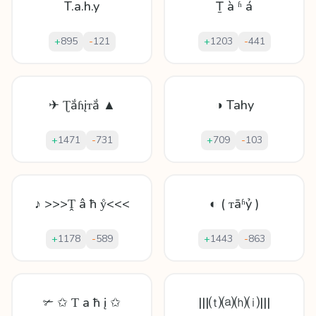
T.a.h.y
Ṯ à ʱ á
+
895
-
121
+
1203
-
441
✈ Ʈắɦįᴛắ ▲
◑ Tahy
+
1471
-
731
+
709
-
103
♪ >>>Ṱ â ħ ẙ<<<
◐ ( ᴛāʱỷ )
+
1178
-
589
+
1443
-
863
✃ ✩ Ƭ а ħ į ✩
|||⒯⒜⒣⒤|||