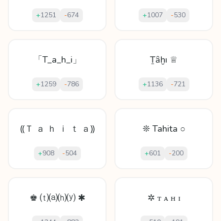
+
1251
-
674
+
1007
-
530
「T_a_h_i」
Ṯȃḫı ♕
+
1259
-
786
+
1136
-
721
⸨Ｔ ａ ｈ ｉ ｔ ａ⸩
❊ Tahita ○
+
908
-
504
+
601
-
200
♚ ⒯⒜⒣⒴ ✱
✲ ᴛ ᴀ ʜ ɪ