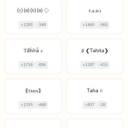
⒯ ⒜ ⒣ ⒜ ◇
ᴛ.ᴀ.ʜ.ɪ
+
1283
-
348
+
1465
-
565
Ƭẩḧíтǟ ♪
♯ ❮Tahita❯
+
1716
-
836
+
1287
-
415
⟪ᴛᴀʜᴀ⟫
Taha ○
+
1335
-
468
+
837
-
28