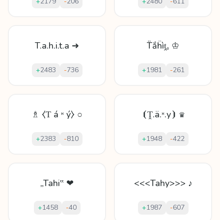
+
2179
-
206
+
2480
-
611
T.a.h.i.t.a ➜
T̈ắḧìṱₐ ♔
+
2483
-
736
+
1981
-
261
♗ ⧼Ƭ á ᵸ ý⧽ ○
⦗Ṱ.ä.ᵸ.у⦘ ♛
+
2383
-
810
+
1948
-
422
„Tahi‟ ❤
<<<Tahy>>> ♪
+
1458
-
40
+
1987
-
607