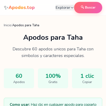
Saltar al contenido
✨
Apodos.top
Explorar
🔍 Buscar
Inicio
/
Apodos para Taha
Apodos para
Taha
Descubre
60
apodos unicos para
Taha
con
simbolos y caracteres especiales.
60
100%
1 clic
Apodos
Gratis
Copiar
Como usar:
Haz clic en cualquier apodo para copiarlo