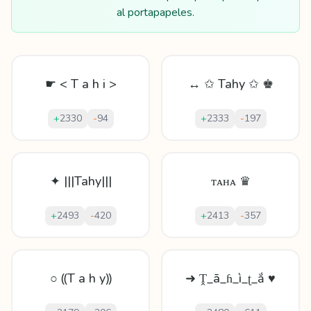
al portapapeles.
☛ < T a h i >
↔ ✩ Tahy ✩ ♚
+
2330
-
94
+
2333
-
197
✦ |||Tahy|||
ᴛᴀʜᴀ ♛
+
2493
-
420
+
2413
-
357
○ ⸨T a h y⸩
➜ Ṱ_ā_ɦ_ì_ʈ_ắ ♥