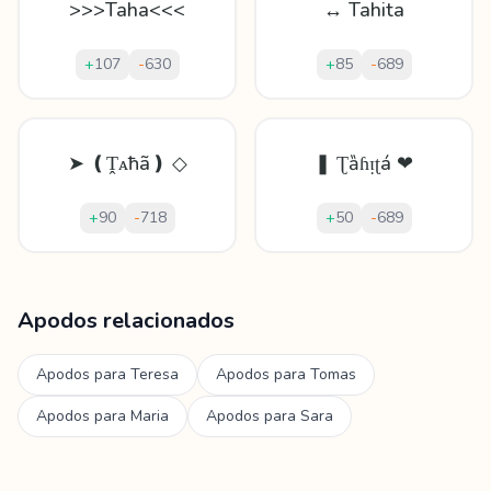
>>>Taha<<<
↔ Tahita
+
107
-
630
+
85
-
689
➤ ❪Ṱᴀħã❫ ◇
❚ Ʈȁɦᴉʈá ❤
+
90
-
718
+
50
-
689
Mostrando
60
apodos para
Taha
Apodos relacionados
Apodos para
Teresa
Apodos para
Tomas
Apodos para
Maria
Apodos para
Sara