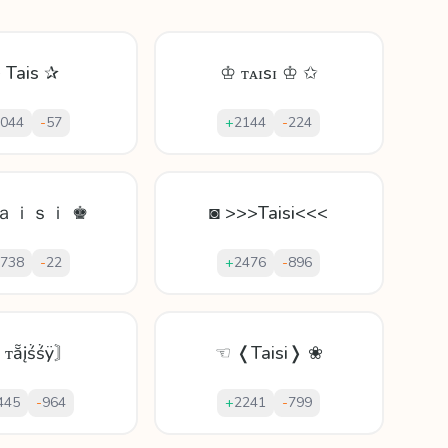
 Tais ✰
♔ ᴛᴀɪsɪ ♔ ✩
044
-
57
+
2144
-
224
Ｔａｉｓｉ ♚
◙ >>>Taisi<<<
738
-
22
+
2476
-
896
〘ᴛẵįṥṥÿ〙
☜ ❬Taisi❭ ❀
445
-
964
+
2241
-
799