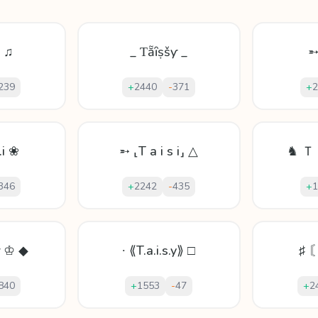
o ♫
_ Ƭẵȋṣšƴ _
➵
239
+
2440
-
371
+
2
.i ❀
➵ ⸤T a i s i⸥ △
♞ 
346
+
2242
-
435
+
1
ƴ ♔ ◆
∙ ⟪T.a.i.s.y⟫ □
♯ 
840
+
1553
-
47
+
2