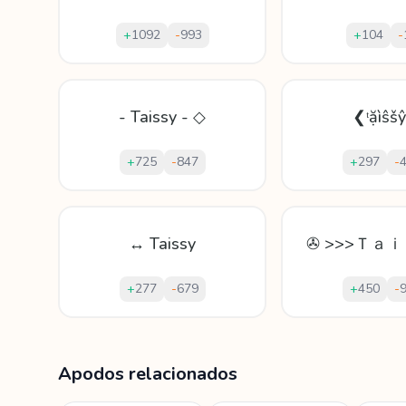
+
1092
-
993
+
104
-
- Taissy - ◇
❮ᵗặìŝš
+
725
-
847
+
297
-
↔ Taissy
✇ >>>Ｔａｉ
+
277
-
679
+
450
-
Mostrando
60
apodos para
Tais
Apodos relacionados