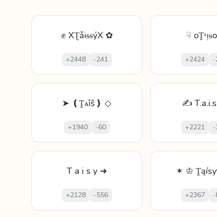
✊ XƮẫіᵴᵴýX ✿
☟ oṰᵃᴉᵴ
+
2448
-
241
+
2424
-
➤ ❪Ṱᴀîŝ❫ ◇
✍ T.a.i.s
+
1940
-
60
+
2221
-
T a i s y ➜
✶ ♔ Ṱąís
+
2128
-
556
+
2367
-