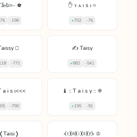
Ṯẵıši=- ♚
✋ ᴛ ᴀ ɪ s ɪ ≈
76
-
196
+
702
-
76
Taissy □
✍ Taisy
118
-
771
+
882
-
541
 a i s i<<<
♝ :: T a i s y :: ❈
05
-
790
+
195
-
91
❬Taisi❭
‹⒯⒜⒤⒮⒴› ♔