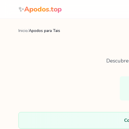
Saltar al contenido
✨
Apodos.top
Inicio
/
Apodos para Tais
Descubr
Co