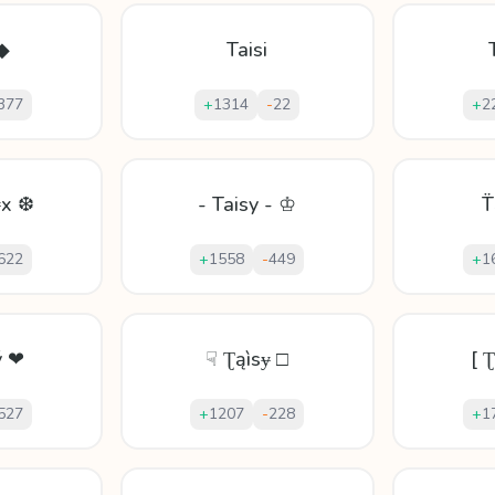
 ◆
Taisi
377
+
1314
-
22
+
2
ɏx ❆
- Taisy - ♔
T
622
+
1558
-
449
+
1
ý ❤
☟ Ʈąìsɏ □
[ Ʈ
527
+
1207
-
228
+
1