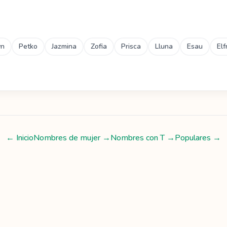
yn
Petko
Jazmina
Zofia
Prisca
Lluna
Esau
Elf
← Inicio
Nombres de mujer
→
Nombres con
T
→
Populares →