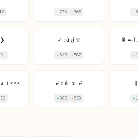
12
+
723
-
665
+
3
ŷ❯
➶ ᴛȃıȿỉ ♕
♜ =-T_
431
+
315
-
567
+
1
ｓｉ<<<
# ᴛ á ı s ᵢ #
|
932
+
305
-
853
+
1