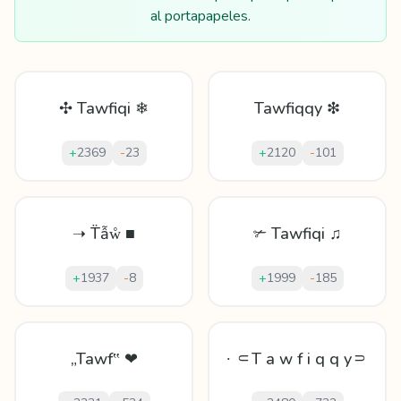
al portapapeles.
✣ Tawfiqi ❄
Tawfiqqy ❇
+
2369
-
23
+
2120
-
101
➝ T̈ẫẘ ■
✃ Tawfiqi ♫
+
1937
-
8
+
1999
-
185
„Tawf‟ ❤
∙ ⸦T a w f i q q y⸧