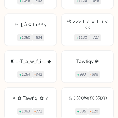
+
1048
-
432
+
1126
-
648
✇ >>>Ｔａｗｆｉ<
♘ Ʈ â ẘ f ï ᵠ ᵠ ÿ
<<
+
1050
-
634
+
1130
-
727
♜ =-T_a_w_f_i-= ◆
Tawfiqy ❀
+
1254
-
942
+
993
-
698
✧ ✿ Tawfiqi ✿ ☆
♘ Ⓣⓐⓦⓕⓘⓠⓘ
+
1063
-
772
+
395
-
120