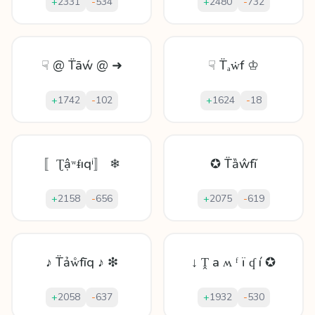
+
2331
-
534
+
2480
-
732
☟ @ T̈āẃ @ ➜
☟ T̈ₐẇf ♔
+
1742
-
102
+
1624
-
18
〚Ʈậʷᵮıqⁱ〛 ❄
✪ T̈ȁŵfĩ
+
2158
-
656
+
2075
-
619
♪ T̈ảẘfīq ♪ ❇
↓ Ṱ а ʍ ᶠ ï ʠ í ✪
+
2058
-
637
+
1932
-
530