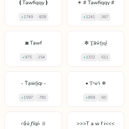
❪Tawfiqqy❫
☀ # Tawfiqqy #
+
1749
-
828
+
1241
-
367
◙ Tawf
❇ Ṱāẘᶂᴉɋỉ
+
975
-
154
+
1332
-
511
- T̈ạẅᶂịqı -
• Ƭᵃẇᶠi ❄
+
1597
-
781
+
859
-
50
‹ᵗẩẘƒĭqí› ♕
>>>T a w f i<<<