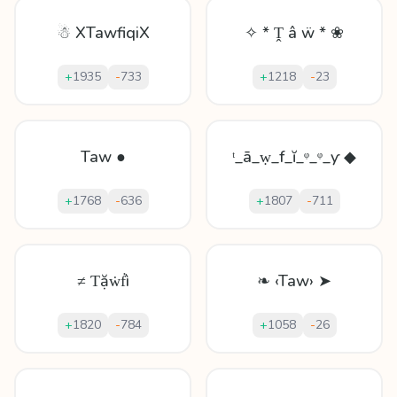
☃ XTawfiqiX
✧ * Ṱ â ẅ * ❀
+
1935
-
733
+
1218
-
23
Taw ●
ᵗ_ā_ẉ_f_ĭ_ᵠ_ᵠ_ƴ ◆
+
1768
-
636
+
1807
-
711
≠ Ƭặẇḟì
❧ ‹Taw› ➤
+
1820
-
784
+
1058
-
26