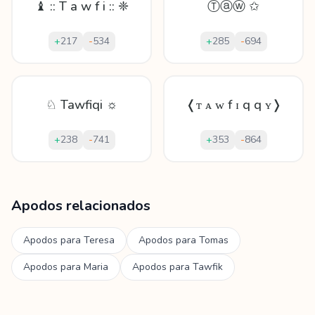
♝ :: T a w f i :: ❈
Ⓣⓐⓦ ✩
+
217
-
534
+
285
-
694
♘ Tawfiqi ☼
❬ᴛ ᴀ ᴡ f ɪ q q ʏ❭
+
238
-
741
+
353
-
864
Mostrando
60
apodos para
Tawfiq
Apodos relacionados
Apodos para
Teresa
Apodos para
Tomas
Apodos para
Maria
Apodos para
Tawfik