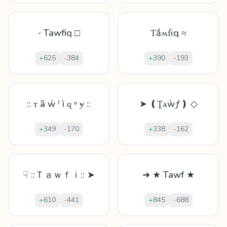
⁃ Tawfiq □
Ƭầʍḟïq ≈
+
625
-
384
+
390
-
193
:: ᴛ ã ẃ ᶠ ì ɋ ᵠ ɏ ::
➤ ❪Ṱᴀẁƒ❫ ◇
+
349
-
170
+
338
-
162
☟ ::Ｔａｗｆｉ:: ➤
➜ ★ Tawf ★
+
610
-
441
+
845
-
688