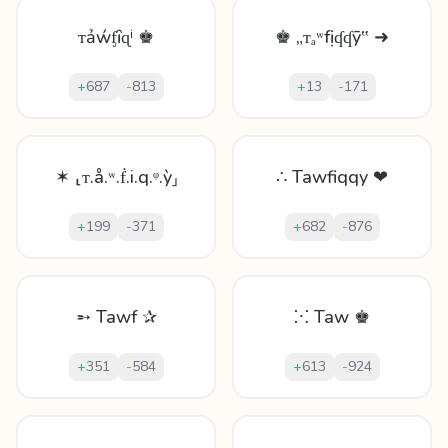
ᴛảẃᶂȋɋⁱ ♚
♚ „ᴛₐʷfịʠʠȳ‟ ➜
+
687
-
813
+
13
-
171
✶ ⸤ᴛ.å.ʷ.ḟ.i.q.ᵠ.ỳ⸥
∴ Tawfiqqy ❤
+
199
-
371
+
682
-
876
➵ Tawf ✰
⁙ Taw ♚
+
351
-
584
+
613
-
924