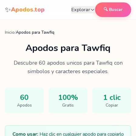
Saltar al contenido
✨
Apodos.top
Explorar
🔍 Buscar
Inicio
/
Apodos para Tawfiq
Apodos para
Tawfiq
Descubre
60
apodos unicos para
Tawfiq
con
simbolos y caracteres especiales.
60
100%
1 clic
Apodos
Gratis
Copiar
Como usar:
Haz clic en cualquier apodo para copiarlo