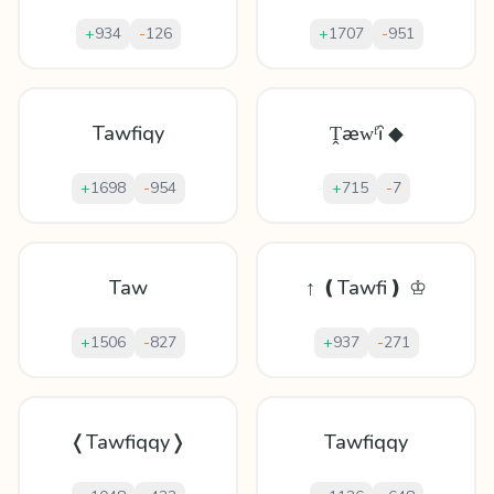
+
934
-
126
+
1707
-
951
Tawfiqy
Ṱæᴡᶠȋ ◆
+
1698
-
954
+
715
-
7
Taw
↑ ❪Tawfi❫ ♔
+
1506
-
827
+
937
-
271
❬Tawfiqqy❭
Tawfiqqy