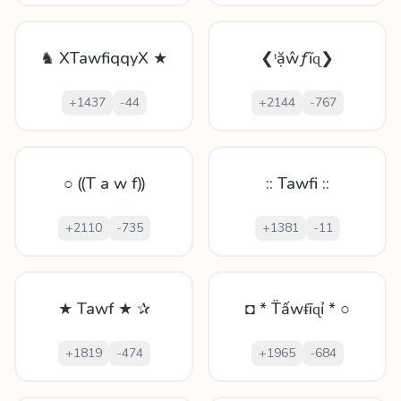
♞ XTawfiqqyX ★
❮ᵗặŵƒĩɋ❯
+
1437
-
44
+
2144
-
767
○ ⸨T a w f⸩
:: Tawfi ::
+
2110
-
735
+
1381
-
11
★ Tawf ★ ✰
◘ * T̈ấwᵮīɋỉ * ○
+
1819
-
474
+
1965
-
684