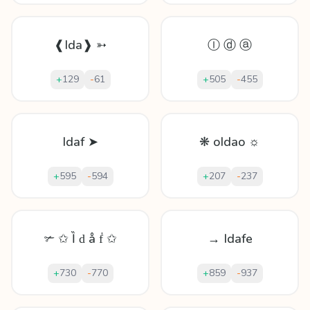
❰Ida❱ ➳
Ⓘ ⓓ ⓐ
+
129
-
61
+
505
-
455
Idaf ➤
❋ oIdao ☼
+
595
-
594
+
207
-
237
✃ ✩ Ȉ ԁ å ḟ ✩
→ Idafe
+
730
-
770
+
859
-
937