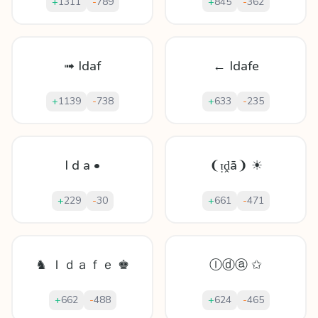
+
1311
-
789
+
845
-
362
➟ Idaf
← Idafe
+
1139
-
738
+
633
-
235
I d a •
❨ᴉḓā❩ ☀
+
229
-
30
+
661
-
471
♞ Ｉｄａｆｅ ♚
Ⓘⓓⓐ ✩
+
662
-
488
+
624
-
465