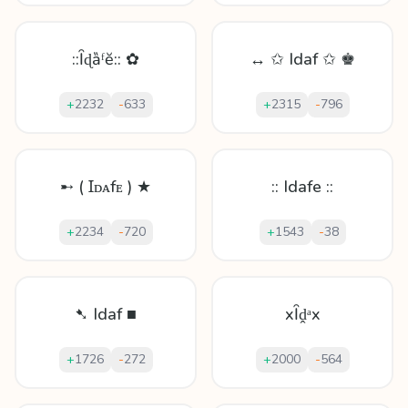
::Ȋɖȁᶠĕ:: ✿
↔ ✩ Idaf ✩ ♚
+
2232
-
633
+
2315
-
796
➸ ( Ɪᴅᴀfᴇ ) ★
:: Idafe ::
+
2234
-
720
+
1543
-
38
➷ Idaf ■
xȊḓᵃx
+
1726
-
272
+
2000
-
564