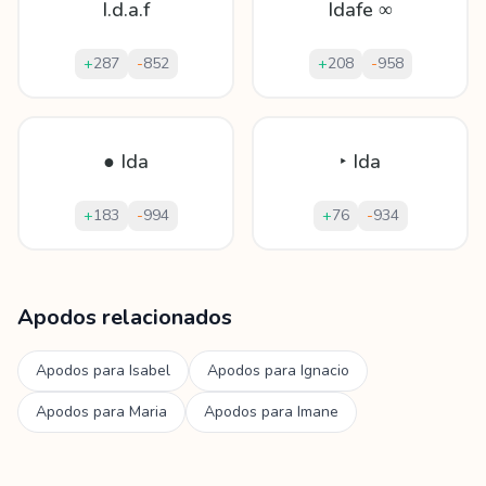
I.d.a.f
Idafe ∞
+
287
-
852
+
208
-
958
● Ida
‣ Ida
+
183
-
994
+
76
-
934
Mostrando
60
apodos para
Idafe
Apodos relacionados
Apodos para
Isabel
Apodos para
Ignacio
Apodos para
Maria
Apodos para
Imane