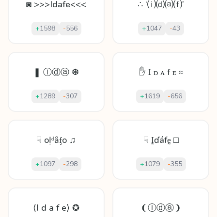
◙ >>>Idafe<<<
∴ ‘⒤⒟⒜⒡’
+
1598
-
556
+
1047
-
43
❚ Ⓘⓓⓐ ❆
✋ Ɪ ᴅ ᴀ f ᴇ ≈
+
1289
-
307
+
1619
-
656
☟ oỊᵈȃᶂo ♫
☟ Ḭɗáfḛ □
+
1097
-
298
+
1079
-
355
⟨I d a f e⟩ ✪
❨Ⓘⓓⓐ❩