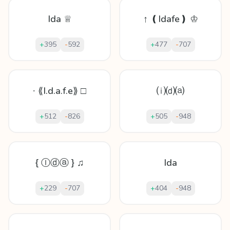
Ida ♕
↑ ❪Idafe❫ ♔
+
395
-
592
+
477
-
707
∙ ⟪I.d.a.f.e⟫ □
⒤⒟⒜
+
512
-
826
+
505
-
948
{ Ⓘⓓⓐ } ♫
Ida
+
229
-
707
+
404
-
948