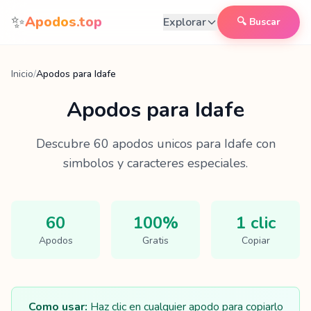
Saltar al contenido
✨
Apodos.top
Explorar
🔍 Buscar
Inicio
/
Apodos para Idafe
Apodos para
Idafe
Descubre
60
apodos unicos para
Idafe
con
simbolos y caracteres especiales.
60
100%
1 clic
Apodos
Gratis
Copiar
Como usar:
Haz clic en cualquier apodo para copiarlo