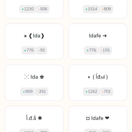
+
1230
-
506
+
1514
-
808
⁕ ❰Ida❱
Idafe ➜
+
776
-
93
+
776
-
155
⁙ Ida ♚
◐ ( Ḯđᴀᵮ )
+
959
-
351
+
1262
-
701
Ȉ.đ.ẵ ✱
◘ Idafe ❤