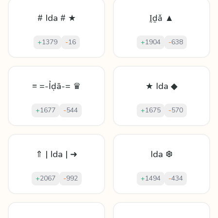
# Ida # ★
Ḭḏǎ ▲
+
1379
-
16
+
1904
-
638
≡ =-Ỉḍā-= ♛
★ Ida ◆
+
1677
-
544
+
1675
-
570
⇑ | Ida | ➜
Ida ❆
+
2067
-
992
+
1494
-
434