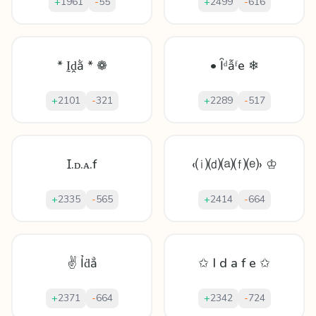
+
1961
-
55
+
2499
-
616
* Ḭḓằ * ❁
• Ȋᵈẫᶠе ❄
+
2101
-
321
+
2289
-
517
Ɪ.ᴅ.ᴀ.f
‹⒤⒟⒜⒡⒠› ♔
+
2335
-
565
+
2414
-
664
✌ Ỉḋẳ
✩ I d a f e ✩
+
2371
-
664
+
2342
-
724