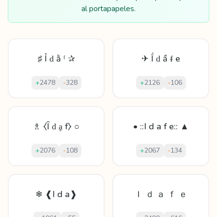
al portapapeles.
♯ Ỉ ԁ ằ ᶠ ✰
✈ Ḯ ԁ ầ ᵮ е
+
2478
-
328
+
2126
-
106
♗ ⧼Ȋ ԁ ḁ f⧽ ○
• ::I d a f e:: ▲
+
2076
-
108
+
2067
-
134
❄ ❰I d a❱
Ｉ ｄ ａ ｆ ｅ