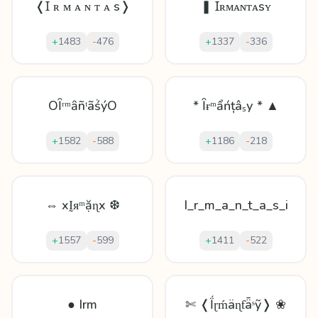
❬Ɪ ʀ ᴍ ᴀ ɴ ᴛ ᴀ s❭
❚ Ɪʀᴍᴀɴᴛᴀsʏ
+
1483
-
476
+
1337
-
336
OȊʳᵐȃñᵗãṥýO
* Ȋɍᵐẩńțâₛу * ▲
+
1582
-
588
+
1186
-
218
⇔ xḬᴙᵐặɳx ❆
I_r_m_a_n_t_a_s_i
+
1557
-
599
+
1411
-
522
● Irm
✄ ❬Ḯɽḿäɳƭǟˢỹ❭ ❀