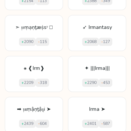
+
2154
-
113
+
2388
-
349
➣ ᴉɍṃạṇṯæṩѕʸ □
➶ Irmantasy
+
2090
-
115
+
2068
-
127
⁕ ❰Irm❱
✦ |||Irma|||
+
2209
-
318
+
2290
-
453
➡ ᴉᴙṃậṇṯậȿi ➤
Irma ➤
+
2439
-
604
+
2401
-
587