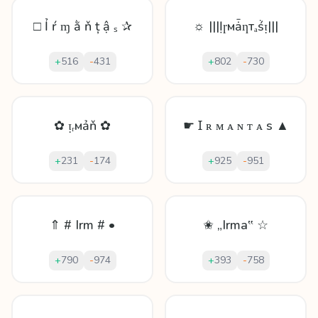
□ Ỉ ŕ ɱ ằ ň ț ậ ₛ ✰
☼ |||Ịɼмǡƞтₐṥᴉ|||
+
516
-
431
+
802
-
730
✿ ᴉᵣмảň ✿
☛ Ɪ ʀ ᴍ ᴀ ɴ ᴛ ᴀ s ▲
+
231
-
174
+
925
-
951
⇑ # Irm # •
✬ „Irma‟ ☆
+
790
-
974
+
393
-
758