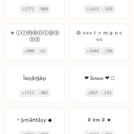
+
1771
-
888
+
1433
-
555
✭ Ⓘⓡⓜⓐⓝⓣⓐⓢ
✇ >>>Ｉｒｍａｎ<
ⓢⓨ
<<
+
888
-
41
+
1046
-
296
Ȉᴙɱậŋţàşı
❤ Ɪʀᴍᴀɴ ❤ □
+
1711
-
982
+
857
-
133
‣ Ḭɍṃâոtằșƴ ◆
# Irm # ★