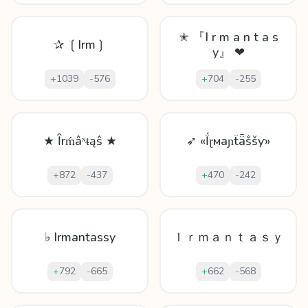
✭ 『I r m a n t a s
✰ ❲Irm❳
y』 ❤
+
1039
-
576
+
704
-
255
★ Ȋrḿâᶰᵵąŝ ★
➶ «Ḯɽмaɲẗǟṧšƴ»
+
872
-
437
+
470
-
242
♭ Irmantassy
Ｉｒｍａｎｔａｓｙ
+
792
-
665
+
662
-
568