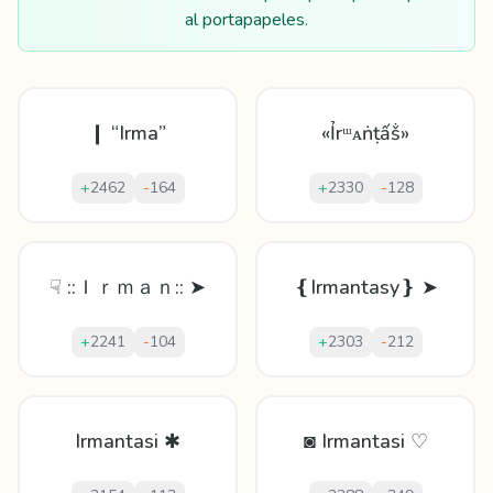
al portapapeles.
❙ “Irma”
«Ỉrᵚᴀṅṭấṧ»
+
2462
-
164
+
2330
-
128
☟ ::Ｉｒｍａｎ:: ➤
❴Irmantasy❵ ➤
+
2241
-
104
+
2303
-
212
Irmantasi ✱
◙ Irmantasi ♡