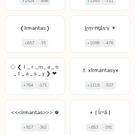
+
1524
-
898
+
1345
-
721
❬Irmantas❭
Ḭṟṃᵃոţầѕˢу ☀
+
657
-
35
+
1098
-
476
◇ ❮Ｉ_ｒ_ｍ_ａ_ｎ
♗ xIrmantasyx
_ｔ_ａ_ｓ_ｙ❯ ❤
+
764
-
171
+
1119
-
537
<<<Irmantas>>> ♚
◐ ( Ḯṙᵚẳ )
+
927
-
361
+
853
-
291