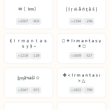
✉ 〘Irm〙
❲Ị ŗ ḿ å ń ţ ậ ṥ❳
+
2007
-
903
+
1394
-
296
⦗Ｉｒｍａｎｔａｓ
□ ☀ I r m a n t a s y
ｓｙ⦘ ➳
☀ □
+
1218
-
128
+
1609
-
527
✤ < I r m a n t a s i
Ḭɼɱậⁿᵵäṥḯ ✩
> △
+
2047
-
972
+
1832
-
789