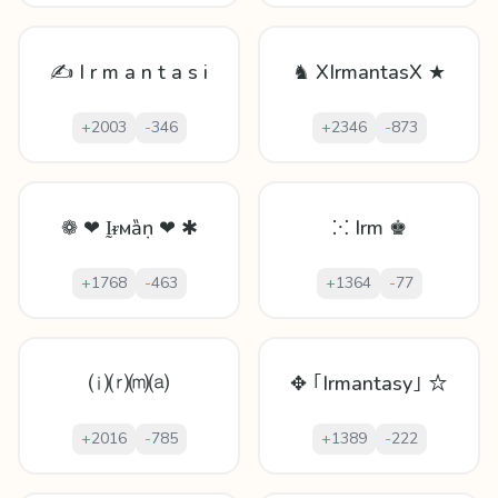
✍ I r m a n t a s i
♞ XIrmantasX ★
+
2003
-
346
+
2346
-
873
❁ ❤ Ḭᵲмȁṇ ❤ ✱
⁙ Irm ♚
+
1768
-
463
+
1364
-
77
⒤⒭⒨⒜
✥ ｢Irmantasy｣ ☆
+
2016
-
785
+
1389
-
222