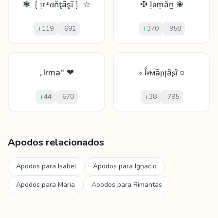
❃ ❲ᴉrᵚαňţãşĩ❳ ☆
✠ Ịᴙṃǎṉ ❀
+
119
-
691
+
370
-
958
„Irma‟ ❤
♭ Ḯᵲмãɲʈȃʂȋ ○
+
44
-
670
+
38
-
795
Mostrando
60
apodos para
Irmantas
Apodos relacionados
Apodos para
Isabel
Apodos para
Ignacio
Apodos para
Maria
Apodos para
Rimantas