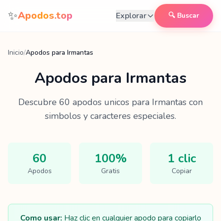
Saltar al contenido
✨
Apodos.top
Explorar
🔍 Buscar
Inicio
/
Apodos para Irmantas
Apodos para
Irmantas
Descubre
60
apodos unicos para
Irmantas
con
simbolos y caracteres especiales.
60
100%
1 clic
Apodos
Gratis
Copiar
Como usar:
Haz clic en cualquier apodo para copiarlo