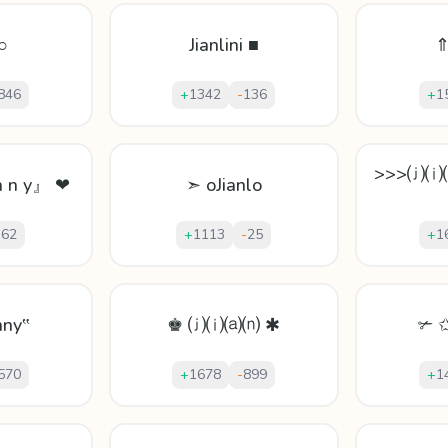
○
Jianlini ■
⇑
846
+
1342
-
136
+
1
>>>⒥
 n n y』 ❤
➣ oJianlo
-
62
+
1113
-
25
+
1
nny‟
♚ ⒥⒤⒜⒩ ✱
✃ ✩
570
+
1678
-
899
+
1