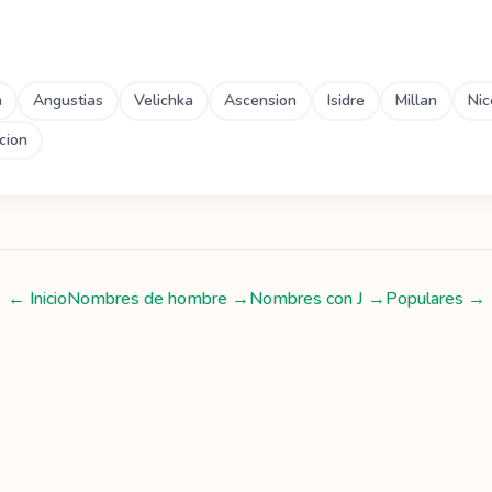
a
Angustias
Velichka
Ascension
Isidre
Millan
Nic
cion
← Inicio
Nombres de hombre
→
Nombres con
J
→
Populares →