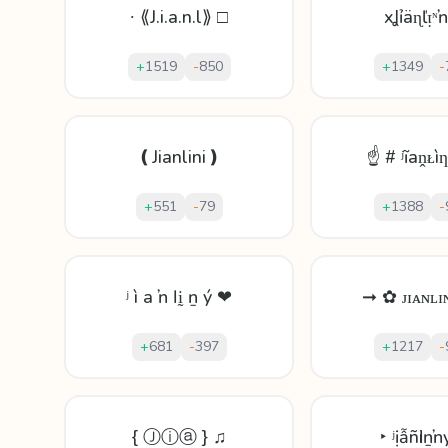
∙ ⟪J.i.a.n.l⟫ □
xꞲỉäɳľᴉᶰ
+
1519
-
850
+
1349
-
❪Jianlini❫
☝ # ʲĩаṋᴌì
+
551
-
79
+
1388
-
ʲ ì a ŉ ӏ ḭ ṉ ý ❤
➞ ✿ ᴊɪᴀɴʟɪ
+
681
-
397
+
1217
-
{ Ⓙⓘⓐ } ♫
‣ ʲịẫñӏіṉ