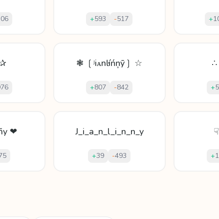
306
+
593
-
517
+
1
 ✰
❃ ❲ʲiᴀnŀíńņȳ❳ ☆
∴
976
+
807
-
842
+
5
ḯñy ❤
J_i_a_n_l_i_n_n_y
☟
75
+
39
-
493
+
1