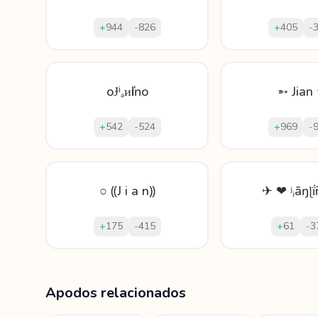
+
944
-
826
+
405
-
oɈⁱₐᴎӏiŉo
➵ Jian
+
542
-
524
+
969
-
○ ⸨J i a n⸩
✈ ❤ ʲᵢāŋɭ
+
175
-
415
+
61
-
3
Mostrando
60
apodos para
Jianlin
Apodos relacionados