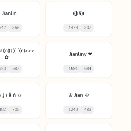
 Jianlin
⸨Ʝıă⸩
542
-
355
+
1478
-
307
⒤⒜⒩⒧⒤⒩<<<
∴ Jianliny ❤
✿
620
-
597
+
1591
-
694
 Ʝ і å ṅ ✩
♔ Jian ♔
482
-
705
+
1248
-
493