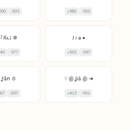
000
-
933
+
982
-
920
 ｢Ɉĭᴀ｣ ✲
J i a •
40
-
577
+
502
-
597
 Ʝⁱẫո ♔
☟ @ Ʝïă @ ➜
67
-
657
+
413
-
931