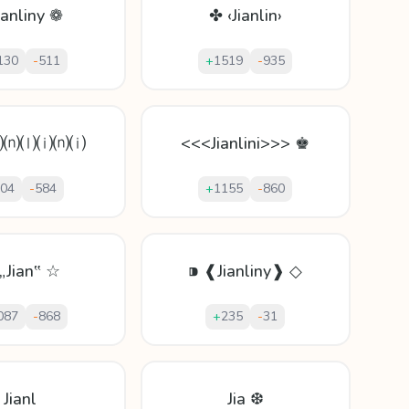
ianliny ❁
✤ ‹Jianlin›
130
-
511
+
1519
-
935
⒜⒩⒧⒤⒩⒤
<<<Jianlini>>> ♚
04
-
584
+
1155
-
860
„Jian‟ ☆
⁍ ❰Jianliny❱ ◇
087
-
868
+
235
-
31
Jianl
Jia ❆