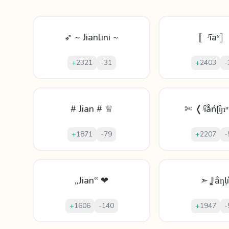
➶ ~ Jianlini ~
〚ᴶīäᶰ〛
+
2321
-
31
+
2403
-
# Jian # ♕
✄ ❬ʲȋåńɭȋɲ
+
1871
-
79
+
2207
-
„Jian‟ ❤
➣ Ʝⁱẳƞḷí
+
1606
-
140
+
1947
-