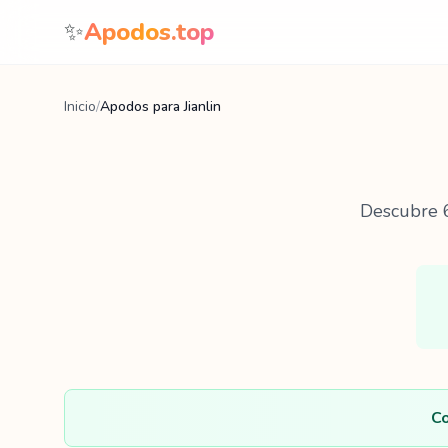
Saltar al contenido
✨
Apodos.top
Inicio
/
Apodos para Jianlin
Descubre
Co