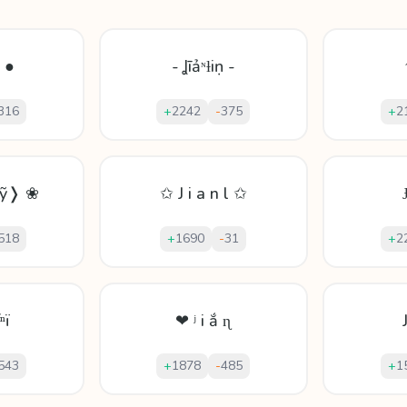
 ●
- Ʝīảᶰƚіṇ -
316
+
2242
-
375
+
2
ⁿỹ❭ ❀
✩ J i a n l ✩
518
+
1690
-
31
+
2
ⁿï
❤ ʲ і ắ ɳ
543
+
1878
-
485
+
1