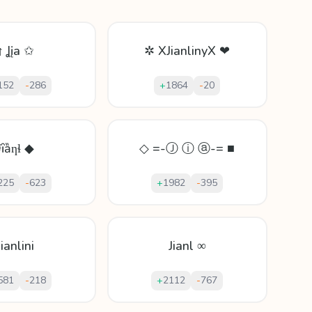
↑ Ʝįa ✩
✲ XJianlinyX ❤
152
-
286
+
1864
-
20
Ɉȋȁƞɬ ◆
◇ =-Ⓙ ⓘ ⓐ-= ■
225
-
623
+
1982
-
395
Jianlini
Jianl ∞
581
-
218
+
2112
-
767