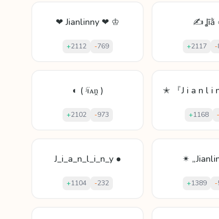
❤ Jianlinny ❤ ♔
✍ Ʝīằ 
+
2112
-
769
+
2117
-
◐ ( ʲïᴀṋ )
✭ 『J i a n l i
+
2102
-
973
+
1168
J_i_a_n_l_i_n_y ●
✴ „Jianli
+
1104
-
232
+
1389
-