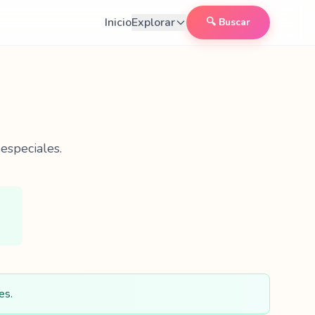
Inicio
Explorar
🔍 Buscar
especiales.
es.