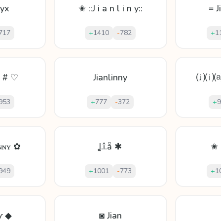
ŉyx
✬ ::J i a n l i n y::
≡ J
717
+
1410
-
782
+
1
ƞ # ♡
Jianlinny
⒥⒤
953
+
777
-
372
+
9
ɴɴʏ ✿
Ʝ.î.ẵ ✱
✬ 
949
+
1001
-
773
+
1
ŉƴ ◆
◙ Jian