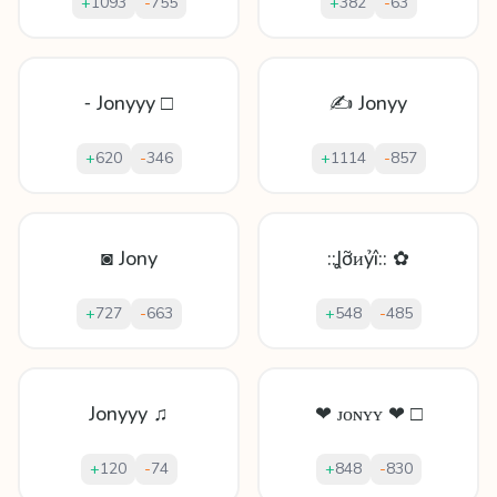
+
1093
-
755
+
382
-
63
⁃ Jonyyy □
✍ Jonyy
+
620
-
346
+
1114
-
857
◙ Jony
::Ʝỡᴎỷî:: ✿
+
727
-
663
+
548
-
485
Jonyyy ♫
❤ ᴊᴏɴʏʏ ❤ □
+
120
-
74
+
848
-
830