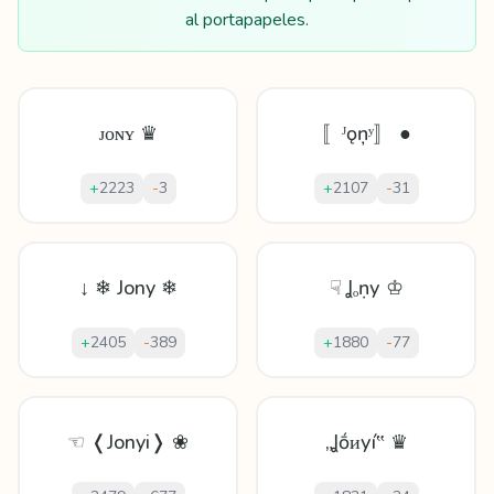
al portapapeles.
ᴊᴏɴʏ ♛
〚ᴶǫņʸ〛 ●
+
2223
-
3
+
2107
-
31
↓ ❄ Jony ❄
☟ Ʝₒṇу ♔
+
2405
-
389
+
1880
-
77
☜ ❬Jonyi❭ ❀
„Ʝṓᴎуí‟ ♛