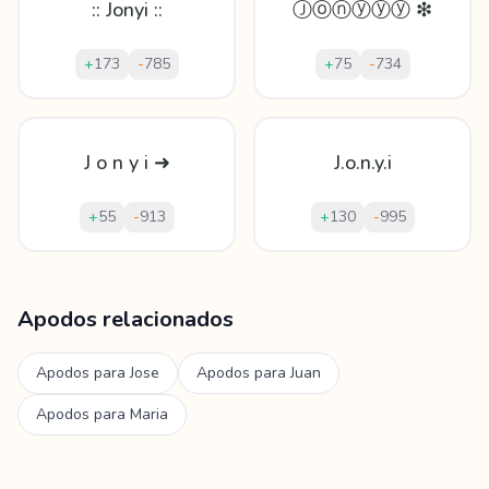
:: Jonyi ::
Ⓙⓞⓝⓨⓨⓨ ❇
+
173
-
785
+
75
-
734
J o n y i ➜
J.o.n.y.i
+
55
-
913
+
130
-
995
Mostrando
60
apodos para
Jony
Apodos relacionados
Apodos para
Jose
Apodos para
Juan
Apodos para
Maria