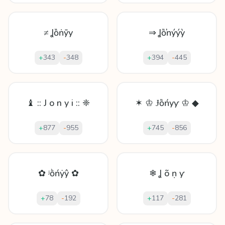
≠ Ʝȍṅȳу
⇒ Ʝȍŉýýỳ
+
343
-
348
+
394
-
445
♝ :: J o n y i :: ❈
✶ ♔ Ɉȍńyƴ ♔ ◆
+
877
-
955
+
745
-
856
✿ ʲṑńẏŷ ✿
❄ Ʝ õ ṇ ƴ
+
78
-
192
+
117
-
281