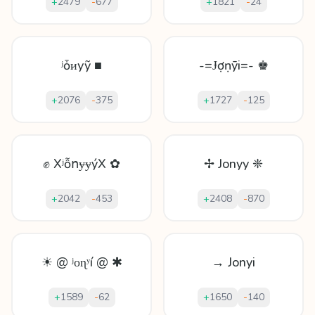
+
2479
-
677
+
1821
-
24
ʲȱᴎуỹ ■
-=Ɉợṇȳi=- ♚
+
2076
-
375
+
1727
-
125
✊ XʲỗոɏɏýX ✿
✢ Jonyy ❈
+
2042
-
453
+
2408
-
870
☀ @ ʲοɳʸí @ ✱
→ Jonyi
+
1589
-
62
+
1650
-
140