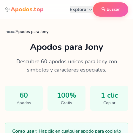
Saltar al contenido
✨
Apodos.top
Explorar
🔍 Buscar
Inicio
/
Apodos para Jony
Apodos para
Jony
Descubre
60
apodos unicos para
Jony
con
simbolos y caracteres especiales.
60
100%
1 clic
Apodos
Gratis
Copiar
Como usar:
Haz clic en cualquier apodo para copiarlo