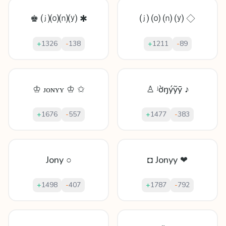
♚ ⒥⒪⒩⒴ ✱
⒥ ⒪ ⒩ ⒴ ◇
+
1326
-
138
+
1211
-
89
♔ ᴊᴏɴʏʏ ♔ ✩
♙ ʲờŋýỹȳ ♪
+
1676
-
557
+
1477
-
383
Jony ○
◘ Jonyy ❤
+
1498
-
407
+
1787
-
792