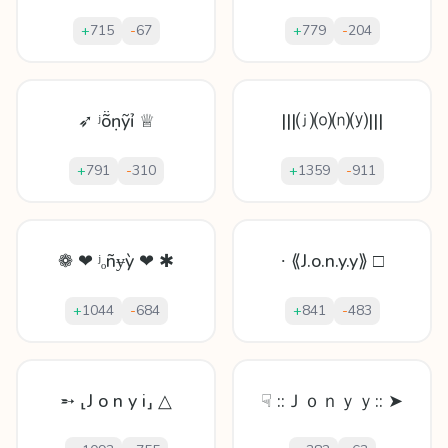
+
715
-
67
+
779
-
204
➶ ʲṏṇỹỉ ♕
|||⒥⒪⒩⒴|||
+
791
-
310
+
1359
-
911
❁ ❤ ʲₒñɏỳ ❤ ✱
∙ ⟪J.o.n.y.y⟫ □
+
1044
-
684
+
841
-
483
➵ ⸤J o n y i⸥ △
☟ ::Ｊｏｎｙｙ:: ➤