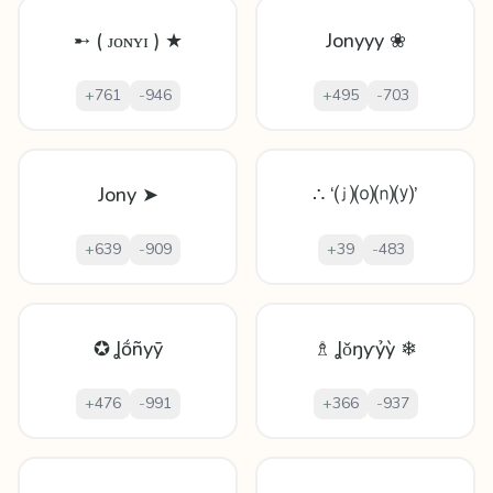
➸ ( ᴊᴏɴʏɪ ) ★
Jonyyy ❀
+
761
-
946
+
495
-
703
Jony ➤
∴ ‘⒥⒪⒩⒴’
+
639
-
909
+
39
-
483
✪ Ʝṍñyȳ
♗ Ʝǒŋƴỷỳ ❄
+
476
-
991
+
366
-
937