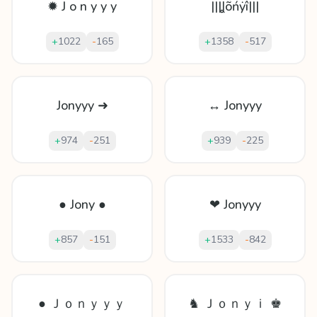
✹ J o n y y y
|||Ʝṏńẏî|||
+
1022
-
165
+
1358
-
517
Jonyyy ➜
↔ Jonyyy
+
974
-
251
+
939
-
225
● Jony ●
❤ Jonyyy
+
857
-
151
+
1533
-
842
● Ｊｏｎｙｙｙ
♞ Ｊｏｎｙｉ ♚