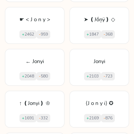
☛ < J o n y >
➤ ❪Ɉṓņÿ❫ ◇
+
2462
-
959
+
1847
-
368
← Jonyi
Jonyi
+
2048
-
580
+
2103
-
723
↑ ❪Jonyi❫ ♔
⟨J o n y i⟩ ✪
+
1691
-
332
+
2169
-
876