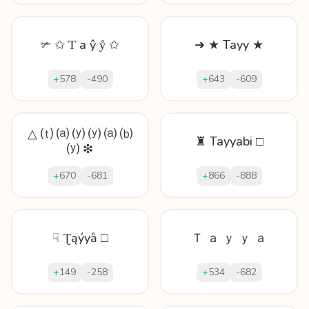
✃ ✩ Ƭ а ŷ ẙ ✩
➜ ★ Tayy ★
+
578
-
490
+
643
-
609
△ ⒯ ⒜ ⒴ ⒴ ⒜ ⒝
♜ Tayyabi □
⒴ ❇
+
670
-
681
+
866
-
888
☟ Ʈąýyȁ □
Ｔ ａ ｙ ｙ ａ
+
149
-
258
+
534
-
682