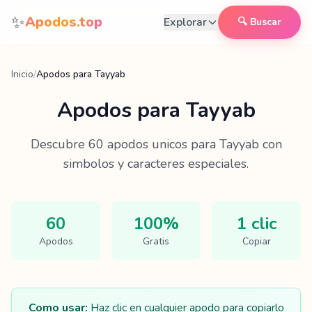
Saltar al contenido
✨
Apodos.top
Explorar
🔍 Buscar
Inicio
/
Apodos para Tayyab
Apodos para
Tayyab
Descubre
60
apodos unicos para
Tayyab
con
simbolos y caracteres especiales.
60
100%
1 clic
Apodos
Gratis
Copiar
Como usar:
Haz clic en cualquier apodo para copiarlo