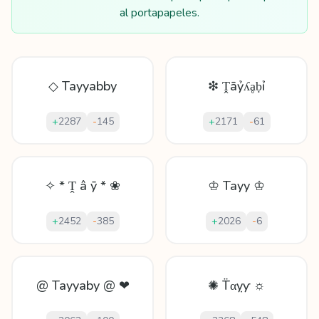
al portapapeles.
◇ Tayyabby
❇ Ṱāỷʎḁḅỉ
+
2287
-
145
+
2171
-
61
✧ * Ṱ â ȳ * ❀
♔ Tayy ♔
+
2452
-
385
+
2026
-
6
@ Tayyaby @ ❤
✺ T̈αỵƴ ☼