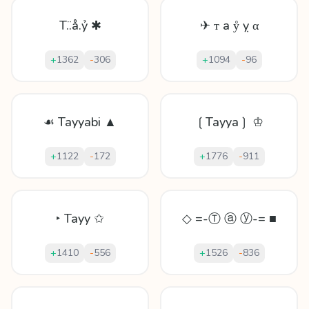
T.̈.å.ỷ ✱
✈ ᴛ а ẙ ỵ α
+
1362
-
306
+
1094
-
96
☙ Tayyabi ▲
❲Tayya❳ ♔
+
1122
-
172
+
1776
-
911
‣ Tayy ✩
◇ =-Ⓣ ⓐ ⓨ-= ■
+
1410
-
556
+
1526
-
836