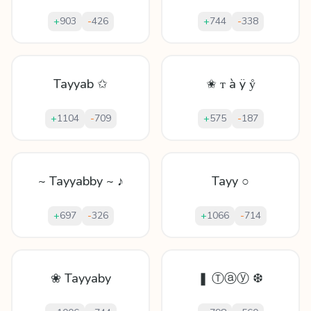
+
903
-
426
+
744
-
338
Tayyab ✩
✬ ᴛ à ÿ ẙ
+
1104
-
709
+
575
-
187
~ Tayyabby ~ ♪
Tayy ○
+
697
-
326
+
1066
-
714
❀ Tayyaby
❚ Ⓣⓐⓨ ❆