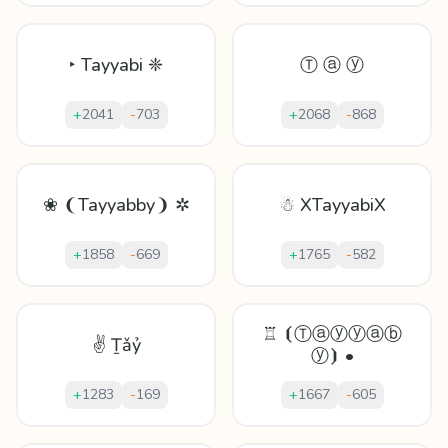
‣ Tayyabi ❈
Ⓣ ⓐ ⓨ
+
2041
-
703
+
2068
-
868
❀ ❨Tayyabby❩ ✲
☃ XTayyabiX
+
1858
-
669
+
1765
-
582
♖ ⦗Ⓣⓐⓨⓨⓐⓑ
✌ Ṯǎỷ
ⓨ⦘ •
+
1283
-
169
+
1667
-
605