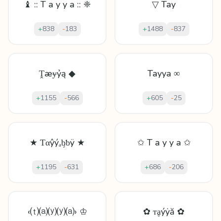
♝ :: T a y y a :: ❈
▽ Tay
+
838
-
183
+
1488
-
837
Ṱæɏỷą ◆
Tayya ∞
+
1155
-
566
+
605
-
25
★ Ƭαŷýₐᶀƅÿ ★
✩ T a y y a ✩
+
1195
-
631
+
686
-
206
‹⒯⒜⒴⒴⒜› ♔
✿ ᴛḁýẏă ✿