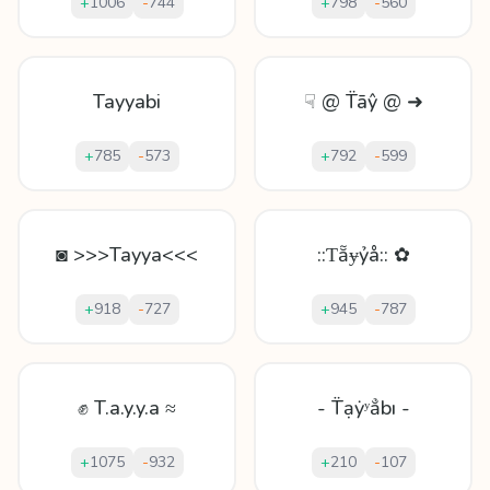
+
1006
-
744
+
798
-
560
Tayyabi
☟ @ T̈āŷ @ ➜
+
785
-
573
+
792
-
599
◙ >>>Tayya<<<
::Ƭẵɏỷå:: ✿
+
918
-
727
+
945
-
787
✊ T.a.y.y.a ≈
- T̈ạẏʸẳbı -
+
1075
-
932
+
210
-
107