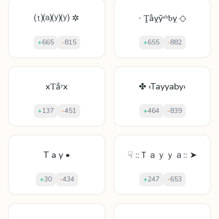
⒯⒜⒴⒴ ✲
∙ Ṱȁỵȳᵃᵇƅỵ ◇
+
665
-
815
+
655
-
882
xƬắʸx
✤ ‹Tayyaby›
+
137
-
451
+
464
-
839
T a y •
☟ ::Ｔａｙｙａ:: ➤
+
30
-
434
+
247
-
653