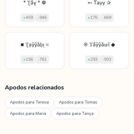
* Ʈẳỵ * ❁
➵ Tayy ✰
+
459
-
946
+
176
-
669
■ Ʈạỹŷȁḇᴉ ≈
❊ Ƭầỹŷǎᵫȋ ◆
+
156
-
761
+
293
-
933
Mostrando
60
apodos para
Tayyab
Apodos relacionados
Apodos para
Teresa
Apodos para
Tomas
Apodos para
Maria
Apodos para
Tanya