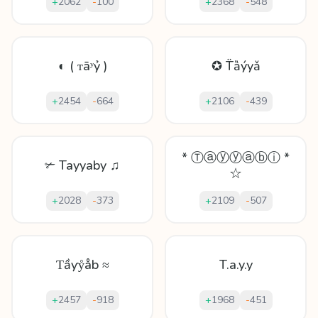
+
2062
-
100
+
2368
-
548
◐ ( ᴛāʸỷ )
✪ T̈ȁýyǎ
+
2454
-
664
+
2106
-
439
* Ⓣⓐⓨⓨⓐⓑⓘ *
✃ Tayyaby ♫
☆
+
2028
-
373
+
2109
-
507
Ƭầƴẙåb ≈
T.a.y.y
+
2457
-
918
+
1968
-
451